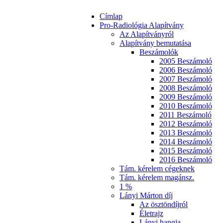
Címlap
Pro-Radiológia Alapítvány
Az Alapítványról
Alapítvány bemutatása
Beszámolók
2005 Beszámoló
2006 Beszámoló
2007 Beszámoló
2008 Beszámoló
2009 Beszámoló
2010 Beszámoló
2011 Beszámoló
2012 Beszámoló
2013 Beszámoló
2014 Beszámoló
2015 Beszámoló
2016 Beszámoló
Tám. kérelem cégeknek
Tám. kérelem magánsz.
1 %
Lányi Márton díj
Az ösztöndíjról
Életrajz
Lányi hangja