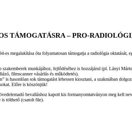
-OS TÁMOGATÁSRA – PRO-RADIOLÓGI
lakítása óta folyamatosan támogatja a radiológia oktatását, egyé
bb szakemberek munkájához, fejlődéséhez is hozzájárul (pl. Lányi Márto
diázó, filmscanner vásárlás és működtetés).
 is hasonlóan sok támogatást lehessen kiosztani, a szakmában dolgozó 
sokat. Előre is köszönjük!
jövedelemadó bevalláshoz kapott kis formanyomtatványon meg kell neve
tölthető (csatolt file).