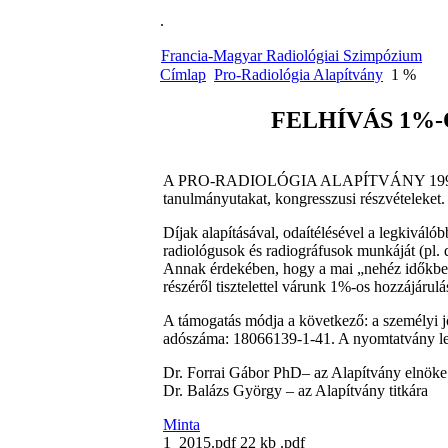
.
Francia-Magyar Radiológiai Szimpózium
Címlap
Pro-Radiológia Alapítvány
1 %
FELHÍVÁS 1%
A PRO-RADIOLÓGIA ALAPÍTVÁNY 1994-es mega
tanulmányutakat, kongresszusi részvételeket.
Díjak alapításával, odaítélésével a legkiváló
radiológusok és radiográfusok munkáját (pl. 
Annak érdekében, hogy a mai „nehéz időkben”
részéről tisztelettel várunk 1%-os hozzájárulá
A támogatás módja a következő: a személyi 
adószáma: 18066139-1-41. A nyomtatvány le is 
Dr. Forrai Gábor PhD– az Alapítvány elnöke
Dr. Balázs György – az Alapítvány titkára
Minta
1_2015.pdf
22 kb
.pdf