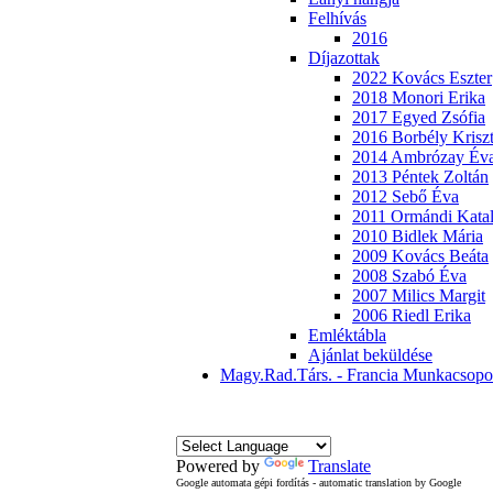
Felhívás
2016
Díjazottak
2022 Kovács Eszter
2018 Monori Erika
2017 Egyed Zsófia
2016 Borbély Kriszt
2014 Ambrózay Év
2013 Péntek Zoltán
2012 Sebő Éva
2011 Ormándi Katal
2010 Bidlek Mária
2009 Kovács Beáta
2008 Szabó Éva
2007 Milics Margit
2006 Riedl Erika
Emléktábla
Ajánlat beküldése
Magy.Rad.Társ. - Francia Munkacsopo
Powered by
Translate
Google automata gépi fordítás - automatic translation by Google