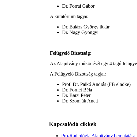
Dr. Forrai Gábor
A kuratórium tagjai:
Dr. Balázs György titkár
Dr. Nagy Gyöngyi
Felügyelő Bizottság:
Az Alapítvány működését egy 4 tagú felügyelő 
A Felügyelő Bizottság tagjai:
Prof. Dr. Palkó András (FB elnöke)
Dr. Fornet Béla
Dr. Barsi Péter
Dr. Szomják Anett
Kapcsolódó cikkek
Pro-Radiológia Alapítvány bemutatása