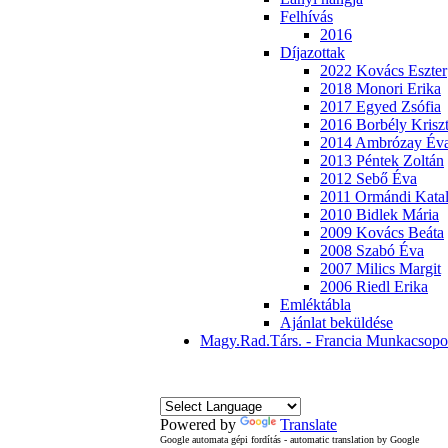
Felhívás
2016
Díjazottak
2022 Kovács Eszter
2018 Monori Erika
2017 Egyed Zsófia
2016 Borbély Kriszt
2014 Ambrózay Év
2013 Péntek Zoltán
2012 Sebő Éva
2011 Ormándi Katal
2010 Bidlek Mária
2009 Kovács Beáta
2008 Szabó Éva
2007 Milics Margit
2006 Riedl Erika
Emléktábla
Ajánlat beküldése
Magy.Rad.Társ. - Francia Munkacsopo
Powered by
Translate
Google automata gépi fordítás - automatic translation by Google