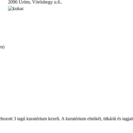
2096 Üröm, Vörösbegy u.6..
en)
hozott 3 tagú kuratórium kezeli. A kuratórium elnökét, titkárát és tagjait