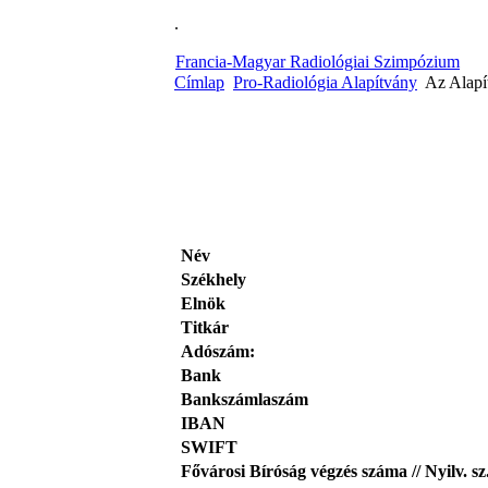
.
Francia-Magyar Radiológiai Szimpózium
Címlap
Pro-Radiológia Alapítvány
Az Alapí
Név
Székhely
Elnök
Titkár
Adószám:
Bank
Bankszámlaszám
IBAN
SWIFT
Fővárosi Bíróság végzés száma // Nyilv. sz