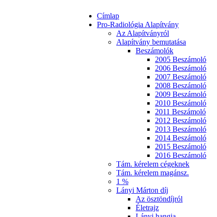
Címlap
Pro-Radiológia Alapítvány
Az Alapítványról
Alapítvány bemutatása
Beszámolók
2005 Beszámoló
2006 Beszámoló
2007 Beszámoló
2008 Beszámoló
2009 Beszámoló
2010 Beszámoló
2011 Beszámoló
2012 Beszámoló
2013 Beszámoló
2014 Beszámoló
2015 Beszámoló
2016 Beszámoló
Tám. kérelem cégeknek
Tám. kérelem magánsz.
1 %
Lányi Márton díj
Az ösztöndíjról
Életrajz
Lányi hangja