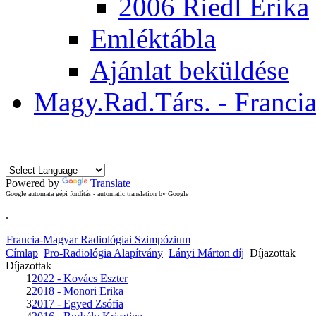
2006 Riedl Erika
Emléktábla
Ajánlat beküldése
Magy.Rad.Társ. - Franci
Ma 2026. aug
Powered by
Translate
Google automata gépi fordítás - automatic translation by Google
.
Francia-Magyar Radiológiai Szimpózium
Címlap
Pro-Radiológia Alapítvány
Lányi Márton díj
Díjazottak
Díjazottak
1
2022 - Kovács Eszter
2
2018 - Monori Erika
3
2017 - Egyed Zsófia