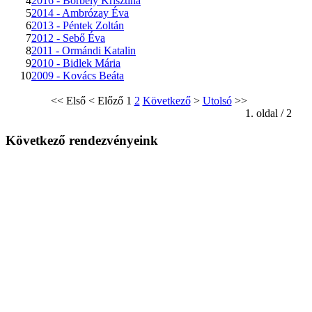
4
2016 - Borbély Krisztina
5
2014 - Ambrózay Éva
6
2013 - Péntek Zoltán
7
2012 - Sebő Éva
8
2011 - Ormándi Katalin
9
2010 - Bidlek Mária
10
2009 - Kovács Beáta
<<
Első
<
Előző
1
2
Következő
>
Utolsó
>>
1. oldal / 2
Következő rendezvényeink